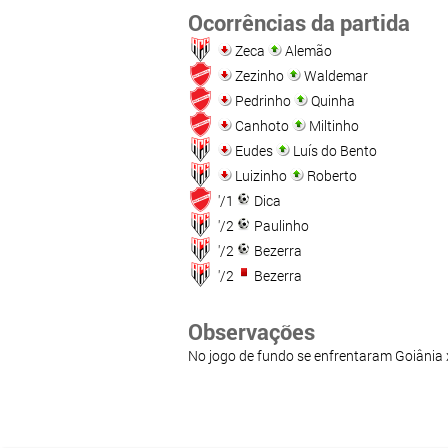
Ocorrências da partida
Zeca
Alemão
Zezinho
Waldemar
Pedrinho
Quinha
Canhoto
Miltinho
Eudes
Luís do Bento
Luizinho
Roberto
'/1
Dica
'/2
Paulinho
'/2
Bezerra
'/2
Bezerra
Observações
No jogo de fundo se enfrentaram Goiânia 