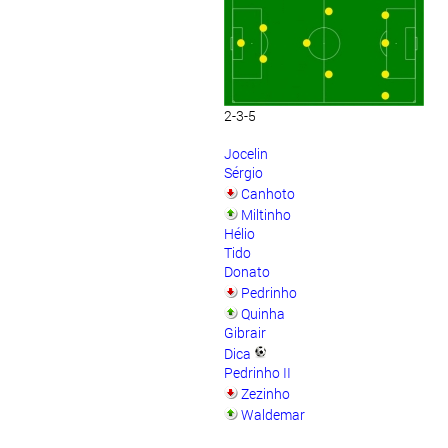
2-3-5
Jocelin
Sérgio
Canhoto
Miltinho
Hélio
Tido
Donato
Pedrinho
Quinha
Gibrair
Dica
Pedrinho II
Zezinho
Waldemar