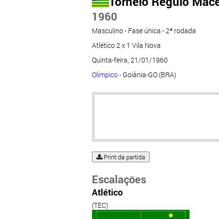
Torneio Regulo Mac
1960
Masculino - Fase única - 2ª rodada
Atlético 2 x 1 Vila Nova
Quinta-feira, 21/01/1960
Olímpico
- Goiânia-GO (BRA)
Print da partida
Escalações
Atlético
(TEC)