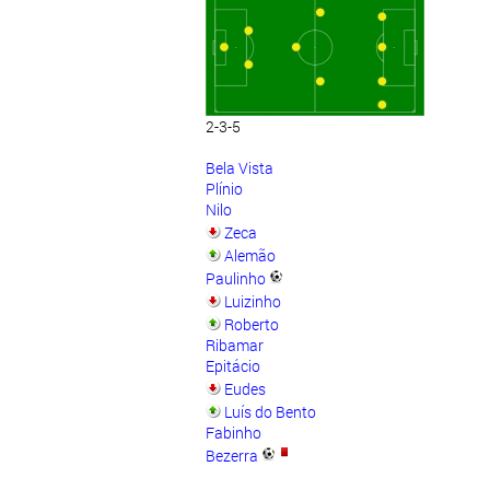
2-3-5
Bela Vista
Plínio
Nilo
Zeca
Alemão
Paulinho
Luizinho
Roberto
Ribamar
Epitácio
Eudes
Luís do Bento
Fabinho
Bezerra