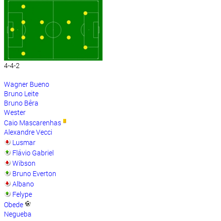
4-4-2
Wagner Bueno
Bruno Leite
Bruno Bêra
Wester
Caio Mascarenhas
Alexandre Vecci
Lusmar
Flávio Gabriel
Wibson
Bruno Everton
Albano
Felype
Obede
Negueba