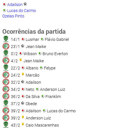
Adailson
Lucas do Carmo
Ozeias Pinto
Ocorrências da partida
14'/1
Lusmar
Flávio Gabriel
23'/1
Jean Maike
0'/2
Wibson
Bruno Everton
4'/2
Jean Maike
22'/2
Albano
Felype
24'/2
Marcão
32'/2
Adailson
34'/2
Neto
Anderson Luiz
36'/2
Da Silva
Franklim
37'/2
Obede
39'/2
Adailson
Lucas do Carmo
39'/2
Anderson Luiz
43'/2
Caio Mascarenhas