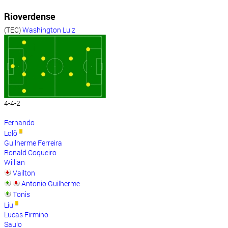
Rioverdense
(TEC)
Washington Luiz
4-4-2
Fernando
Lolô
Guilherme Ferreira
Ronald Coqueiro
Willian
Vailton
Antonio Guilherme
Tonis
Liu
Lucas Firmino
Saulo