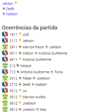
Jekson
Dedê
Nalbert
Ocorrências da partida
18'/1
Lolô
21'/1
Jekson
29'/1
Marcos Paulo
Joelson
30'/1
Vailton
Antonio Guilherme
46'/1
Antonio Guilherme
2'/2
Kaique
7'/2
Antonio Guilherme
Tonis
24'/2
Felipe
Joedson
27'/2
Dedê
Nalbert
32'/2
Liu
33'/2
Marcos Aurélio
36'/2
Joedson
36'/2
Joelson
Max