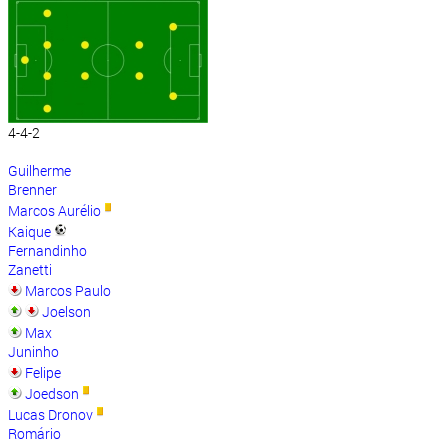
4-4-2
Guilherme
Brenner
Marcos Aurélio
Kaique
Fernandinho
Zanetti
Marcos Paulo
Joelson
Max
Juninho
Felipe
Joedson
Lucas Dronov
Romário