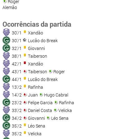
Roger
Alemão
Ocorrências da partida
30'/1
Xandão
30'/1
Lucão do Break
32'/1
Giovanni
38'/1
Taiberson
42'/1
Xandão
43'/1
Taiberson
Roger
44'/1
Lucão do Break
13'/2
Rafinha
14'/2
Juan
Hugo Cabral
23'/2
Felipe Garcia
Rafinha
33'/2
Daniel Costa
Velicka
34'/2
Giovanni
Léo Sena
35'/2
Léo Sena
35'/2
Velicka