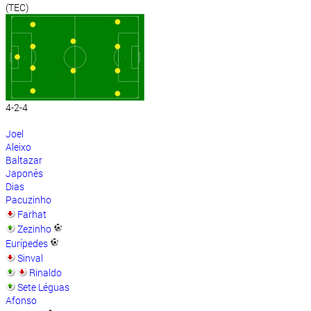
(TEC)
4-2-4
Joel
Aleixo
Baltazar
Japonês
Dias
Pacuzinho
Farhat
Zezinho
Eurípedes
Sinval
Rinaldo
Sete Léguas
Afonso