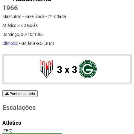
1966
Masculino - Fase única - 2ª rodada
Atlético 3 x 3 Goiás
Domingo, 30/10/1966
Olímpico
- Goiânia-GO (BRA)
3 x 3
Print da partida
Escalações
Atlético
(TEC)