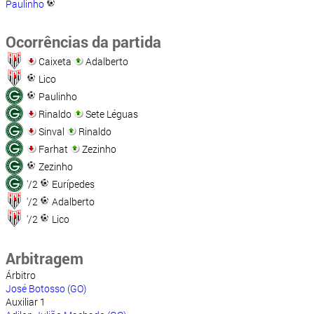
Paulinho
Ocorrências da partida
Caixeta
Adalberto
Lico
Paulinho
Rinaldo
Sete Léguas
Sinval
Rinaldo
Farhat
Zezinho
Zezinho
'/2
Eurípedes
'/2
Adalberto
'/2
Lico
Arbitragem
Árbitro
José Botosso (GO)
Auxiliar 1