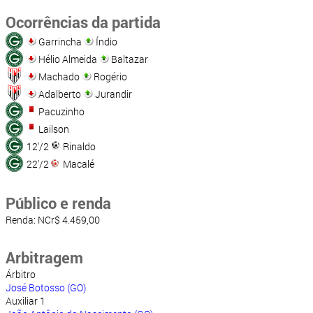
Ocorrências da partida
Garrincha
Índio
Hélio Almeida
Baltazar
Machado
Rogério
Adalberto
Jurandir
Pacuzinho
Lailson
12'/2
Rinaldo
22'/2
Macalé
Público e renda
Renda: NCr$ 4.459,00
Arbitragem
Árbitro
José Botosso (GO)
Auxiliar 1