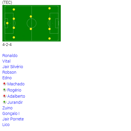
(TEC)
4-2-4
Ronaldo
Vital
Jair Silvério
Robson
Edno
Machado
Rogério
Adalberto
Jurandir
Zuino
Gonçalo I
Jair Porrete
Lico