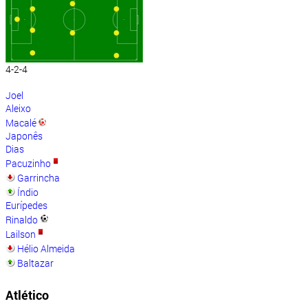
4-2-4
Joel
Aleixo
Macalé
Japonês
Dias
Pacuzinho
Garrincha
Índio
Eurípedes
Rinaldo
Lailson
Hélio Almeida
Baltazar
Atlético