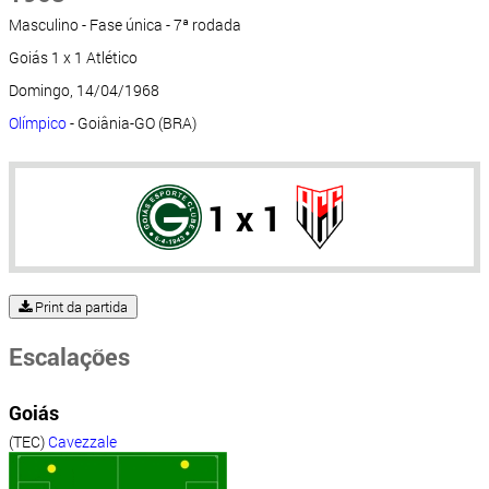
Masculino - Fase única - 7ª rodada
Goiás 1 x 1 Atlético
Domingo, 14/04/1968
Olímpico
- Goiânia-GO (BRA)
1 x 1
Print da partida
Escalações
Goiás
(TEC)
Cavezzale