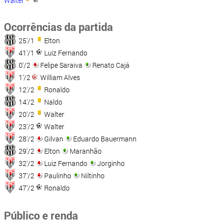
Walter
Ocorrências da partida
25'/1
Elton
41'/1
Luiz Fernando
0'/2
Felipe Saraiva
Renato Cajá
1'/2
William Alves
12'/2
Ronaldo
14'/2
Naldo
20'/2
Walter
23'/2
Walter
28'/2
Gilvan
Eduardo Bauermann
29'/2
Elton
Maranhão
32'/2
Luiz Fernando
Jorginho
37'/2
Paulinho
Niltinho
47'/2
Ronaldo
Público e renda