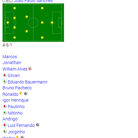
(TEC)
João Paulo Sanches
4-5-1
Marcos
Jonathan
William Alves
Gilvan
Eduardo Bauermann
Bruno Pacheco
Ronaldo
Igor Henrique
Paulinho
Niltinho
Andrigo
Luiz Fernando
Jorginho