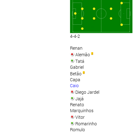
4-4-2
Renan
Alemão
Tatá
Gabriel
Betão
Capa
Caio
Diego Jardel
Jajá
Renato
Marquinhos
Vitor
Romarinho
Romulo