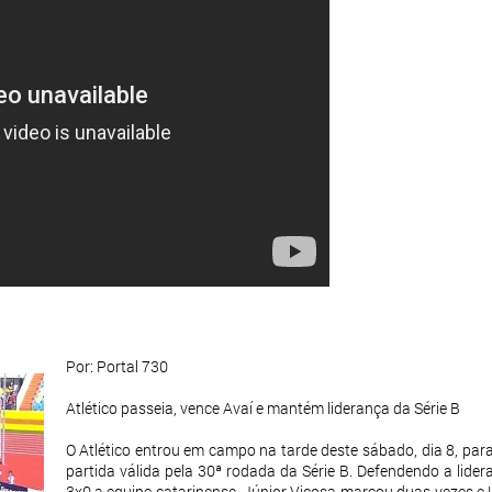
Por: Portal 730
Atlético passeia, vence Avaí e mantém liderança da Série B
O Atlético entrou em campo na tarde deste sábado, dia 8, para
partida válida pela 30ª rodada da Série B. Defendendo a lid
3x0 a equipe catarinense. Júnior Viçosa marcou duas vezes e L