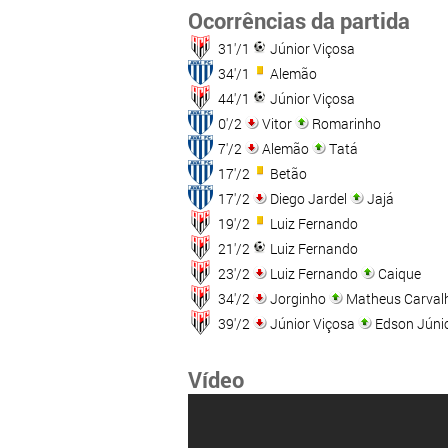
Ocorrências da partida
31'/1
Júnior Viçosa
34'/1
Alemão
44'/1
Júnior Viçosa
0'/2
Vitor
Romarinho
7'/2
Alemão
Tatá
17'/2
Betão
17'/2
Diego Jardel
Jajá
19'/2
Luiz Fernando
21'/2
Luiz Fernando
23'/2
Luiz Fernando
Caique
34'/2
Jorginho
Matheus Carval
39'/2
Júnior Viçosa
Edson Júni
Vídeo