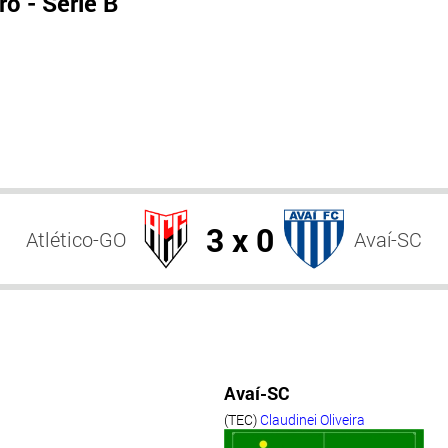
o - Série B
3 x 0
Atlético-GO
Avaí-SC
Avaí-SC
(TEC)
Claudinei Oliveira