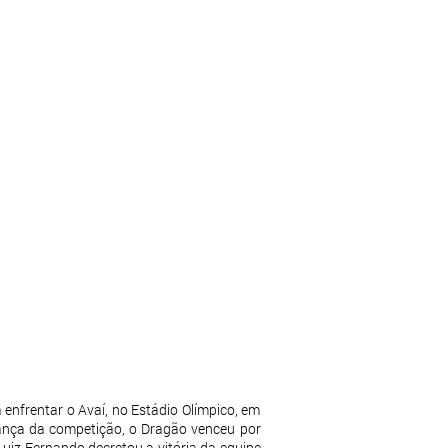
 enfrentar o Avaí, no Estádio Olímpico, em
erança da competição, o Dragão venceu por
uiz Fernando decretou a vitória da equipe