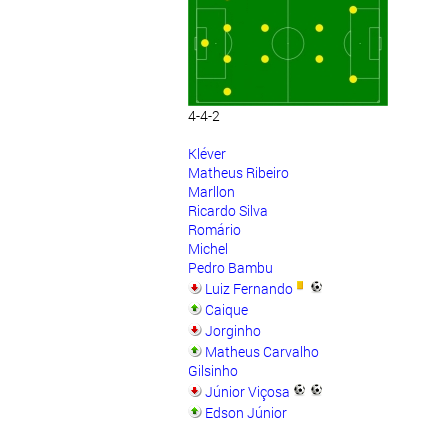
4-4-2
Kléver
Matheus Ribeiro
Marllon
Ricardo Silva
Romário
Michel
Pedro Bambu
Luiz Fernando
Caique
Jorginho
Matheus Carvalho
Gilsinho
Júnior Viçosa
Edson Júnior