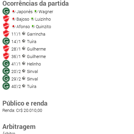
Ocorrências da partida
Japonês
Wagner
Bajoso
Luizinho
Afonso
Quinzito
11'/1
Garrincha
14'/1
Tuíra
28'/1
Guilherme
36'/1
Guilherme
41'/1
Helinho
20'/2
Sinval
29'/2
Sinval
40'/2
Tuíra
Público e renda
Renda: Cr$ 20.010,00
Arbitragem
Árbitro