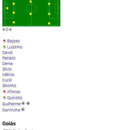
4-2-4
Bajoso
Luizinho
David
Renato
Dema
Sílvio
Mércio
Curió
Silvinho
Afonso
Quinzito
Guilherme
Garrincha
Goiás