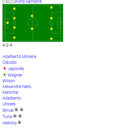
(TEC)
Divino Santana
4-2-4
Adalberto Moreira
Cláudio
Japonês
Wagner
Wilson
Alexandre Neto
Matinha
Adalberto
Ulisses
Sinval
Tuíra
Helinho