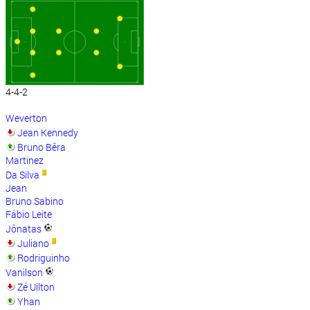
4-4-2
Weverton
Jean Kennedy
Bruno Bêra
Martinez
Da Silva
Jean
Bruno Sabino
Fábio Leite
Jônatas
Juliano
Rodriguinho
Vanilson
Zé Uilton
Yhan