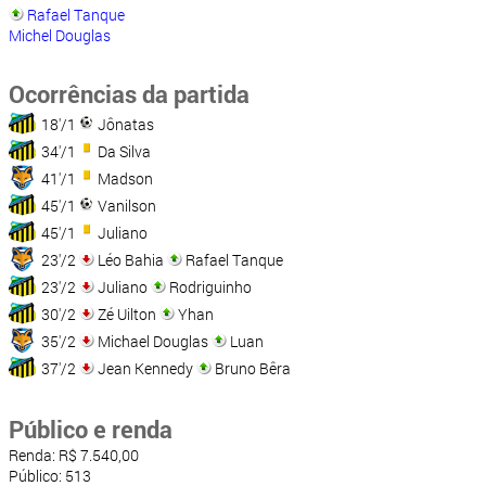
Rafael Tanque
Michel Douglas
Ocorrências da partida
18'/1
Jônatas
34'/1
Da Silva
41'/1
Madson
45'/1
Vanilson
45'/1
Juliano
23'/2
Léo Bahia
Rafael Tanque
23'/2
Juliano
Rodriguinho
30'/2
Zé Uilton
Yhan
35'/2
Michael Douglas
Luan
37'/2
Jean Kennedy
Bruno Bêra
Público e renda
Renda: R$ 7.540,00
Público: 513