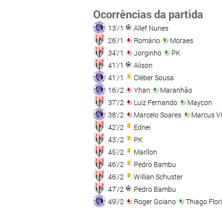
Ocorrências da partida
13'/1
Allef Nunes
26'/1
Romário
Moraes
34'/1
Jorginho
PK
41'/1
Alison
41'/1
Cléber Sousa
16'/2
Yhan
Maranhão
37'/2
Luiz Fernando
Maycon
38'/2
Marcelo Soares
Marcus Vi
42'/2
Ednei
43'/2
PK
45'/2
Marllon
46'/2
Pedro Bambu
46'/2
Willian Schuster
47'/2
Pedro Bambu
49'/2
Roger Goiano
Thiago Flor