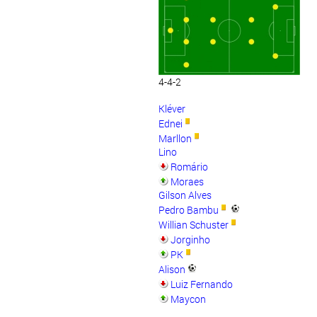
4-4-2
Kléver
Ednei
Marllon
Lino
Romário
Moraes
Gilson Alves
Pedro Bambu
Willian Schuster
Jorginho
PK
Alison
Luiz Fernando
Maycon