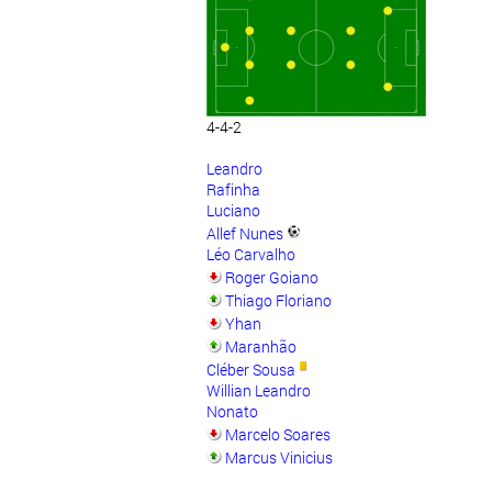
4-4-2
Leandro
Rafinha
Luciano
Allef Nunes
Léo Carvalho
Roger Goiano
Thiago Floriano
Yhan
Maranhão
Cléber Sousa
Willian Leandro
Nonato
Marcelo Soares
Marcus Vinicius