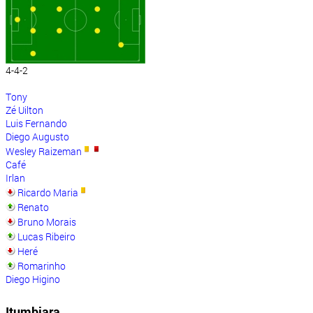
4-4-2
Tony
Zé Uilton
Luis Fernando
Diego Augusto
Wesley Raizeman
Café
Irlan
Ricardo Maria
Renato
Bruno Morais
Lucas Ribeiro
Heré
Romarinho
Diego Higino
Itumbiara