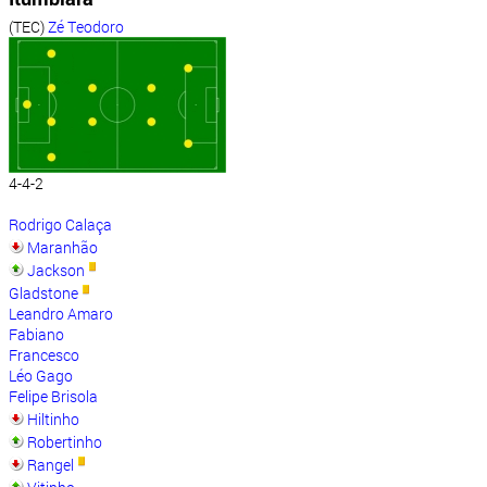
(TEC)
Zé Teodoro
4-4-2
Rodrigo Calaça
Maranhão
Jackson
Gladstone
Leandro Amaro
Fabiano
Francesco
Léo Gago
Felipe Brisola
Hiltinho
Robertinho
Rangel