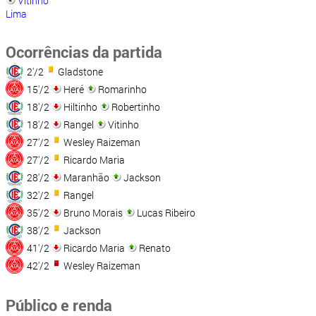
Vitinho
Lima
Ocorrências da partida
2'/2
Gladstone
15'/2
Heré
Romarinho
18'/2
Hiltinho
Robertinho
18'/2
Rangel
Vitinho
27'/2
Wesley Raizeman
27'/2
Ricardo Maria
28'/2
Maranhão
Jackson
32'/2
Rangel
35'/2
Bruno Morais
Lucas Ribeiro
38'/2
Jackson
41'/2
Ricardo Maria
Renato
42'/2
Wesley Raizeman
Público e renda