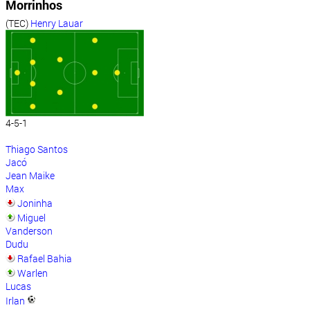
Morrinhos
(TEC)
Henry Lauar
4-5-1
Thiago Santos
Jacó
Jean Maike
Max
Joninha
Miguel
Vanderson
Dudu
Rafael Bahia
Warlen
Lucas
Irlan