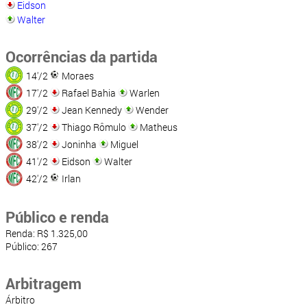
Eidson
Walter
Ocorrências da partida
14'/2
Moraes
17'/2
Rafael Bahia
Warlen
29'/2
Jean Kennedy
Wender
37'/2
Thiago Rômulo
Matheus
38'/2
Joninha
Miguel
41'/2
Eidson
Walter
42'/2
Irlan
Público e renda
Renda: R$ 1.325,00
Público: 267
Arbitragem
Árbitro