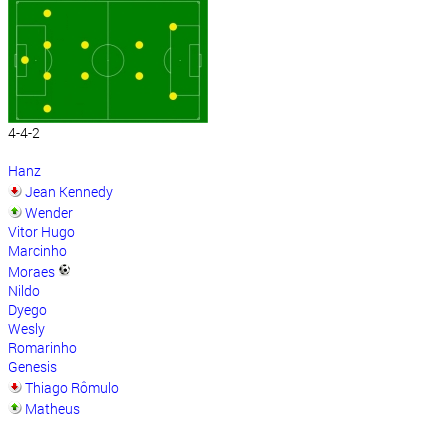
4-4-2
Hanz
Jean Kennedy
Wender
Vitor Hugo
Marcinho
Moraes
Nildo
Dyego
Wesly
Romarinho
Genesis
Thiago Rômulo
Matheus