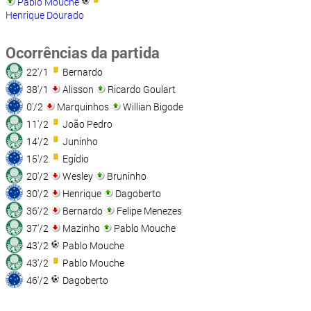
Pablo Mouche
Henrique Dourado
Ocorrências da partida
22'/1
Bernardo
38'/1
Alisson
Ricardo Goulart
0'/2
Marquinhos
Willian Bigode
11'/2
João Pedro
14'/2
Juninho
15'/2
Egídio
20'/2
Wesley
Bruninho
30'/2
Henrique
Dagoberto
36'/2
Bernardo
Felipe Menezes
37'/2
Mazinho
Pablo Mouche
43'/2
Pablo Mouche
43'/2
Pablo Mouche
46'/2
Dagoberto