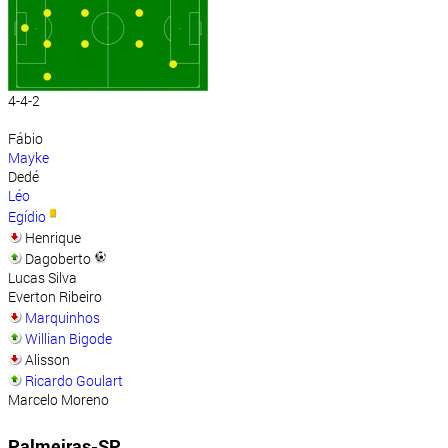
4-4-2
Fábio
Mayke
Dedé
Léo
Egídio
Henrique
Dagoberto
Lucas Silva
Everton Ribeiro
Marquinhos
Willian Bigode
Alisson
Ricardo Goulart
Marcelo Moreno
Palmeiras-SP