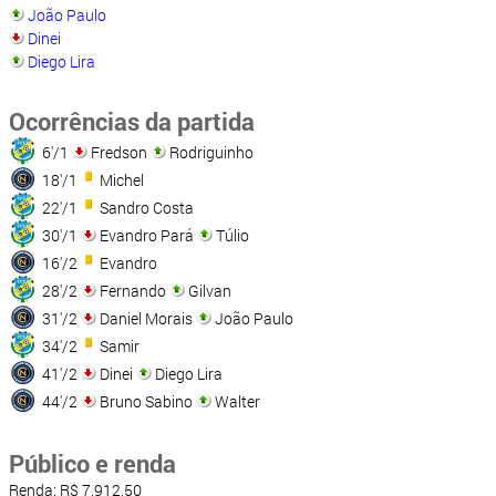
João Paulo
Dinei
Diego Lira
Ocorrências da partida
6'/1
Fredson
Rodriguinho
18'/1
Michel
22'/1
Sandro Costa
30'/1
Evandro Pará
Túlio
16'/2
Evandro
28'/2
Fernando
Gilvan
31'/2
Daniel Morais
João Paulo
34'/2
Samir
41'/2
Dinei
Diego Lira
44'/2
Bruno Sabino
Walter
Público e renda
Renda: R$ 7.912,50