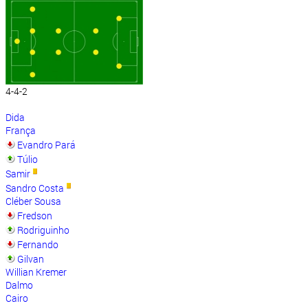
4-4-2
Dida
França
Evandro Pará
Túlio
Samir
Sandro Costa
Cléber Sousa
Fredson
Rodriguinho
Fernando
Gilvan
Willian Kremer
Dalmo
Cairo