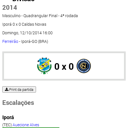
2014
Masculino - Quadrangular Final - 4ª rodada
Iporá 0 x 0 Caldas Novas
Domingo, 12/10/2014 16:00
Ferreirão
- Iporá-GO (BRA)
0 x 0
Print da partida
Escalações
Iporá
(TEC)
Auecione Alves