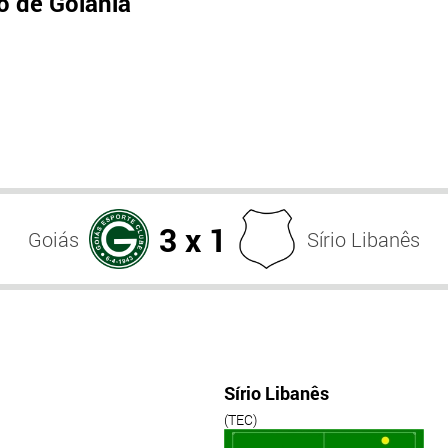
 de Goiânia
3 x 1
Goiás
Sírio Libanês
Sírio Libanês
(TEC)