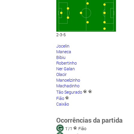
2-3-5
Jocelin
Maneca
Bibiu
Robertinho
Ner Galan
Olacir
Manoelzinho
Machadinho
Tão Segurado
Fião
Caixão
Ocorrências da partida
1'/1
Fião