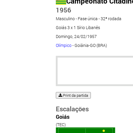
Campeonato Citadino
1956
Masculino - Fase única - 32ª rodada
Goiás 3 x 1 Sírio Libanês
Domingo, 24/02/1957
Olímpico
- Goiânia-GO (BRA)
Print da partida
Escalações
Goiás
(TEC)