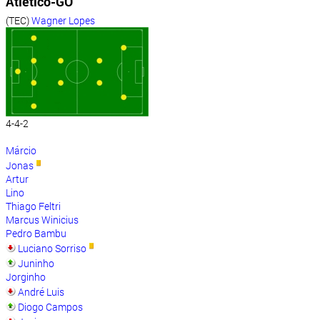
Atlético-GO
(TEC)
Wagner Lopes
4-4-2
Márcio
Jonas
Artur
Lino
Thiago Feltri
Marcus Winicius
Pedro Bambu
Luciano Sorriso
Juninho
Jorginho
André Luis
Diogo Campos