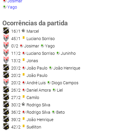
Josimar
Yago
Ocorrências da partida
16'/1
Marcel
45'/1
Luciano Sorriso
0'/2
Josimar
Yago
11'/2
Luciano Sorriso
Juninho
13'/2
Jonas
20'/2
João Paulo
João Henrique
20'/2
João Paulo
20'/2
André Luis
Diogo Campos
26'/2
Daniel Amora
Liel
27'/2
Camilo
30'/2
Rodrigo Silva
36'/2
Rodrigo Silva
Beto
39'/2
João Henrique
42'/2
Suéliton