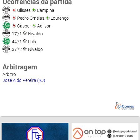
Ocorrências da partida
Ulisses
Campina
Pedro Ornelas
Lourenço
Cásper
Adilson
17'/1
Nivaldo
44'/1
Lula
37'/2
Nivaldo
Arbitragem
Árbitro
José Aldo Pereira (RJ)