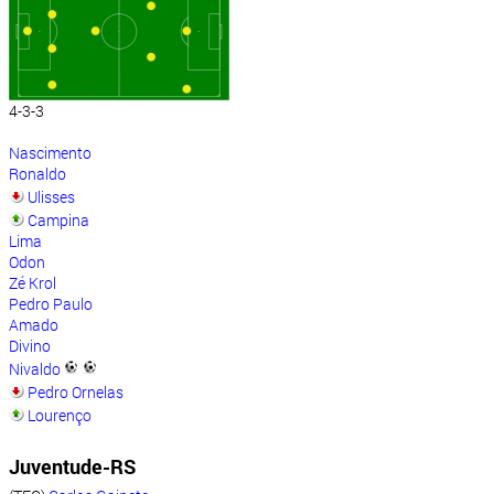
4-3-3
Nascimento
Ronaldo
Ulisses
Campina
Lima
Odon
Zé Krol
Pedro Paulo
Amado
Divino
Nivaldo
Pedro Ornelas
Lourenço
Juventude-RS