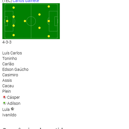
(TEC)
Carlos Gainete
4-3-3
Luís Carlos
Toninho
Carlão
Edson Gaúcho
Casimiro
Assis
Cacau
Plein
Cásper
Adilson
Lula
Ivanildo