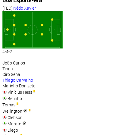
Boa Esporte-MG
(TEC)
Nêdo Xavier
4-4-2
João Carlos
Tinga
Ciro Sena
Thiago Carvalho
Marinho Donizete
Vinícius Hess
Betinho
Tomas
Wellington
Clebson
Morato
Diego