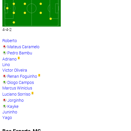
4-4-2
Roberto
Mateus Caramelo
Pedro Bambu
Adriano
Lino
Victor Oliveira
Renan Foguinho
Diogo Campos
Marcus Winicius
Luciano Sorriso
Jorginho
Kayke
Juninho
Yago