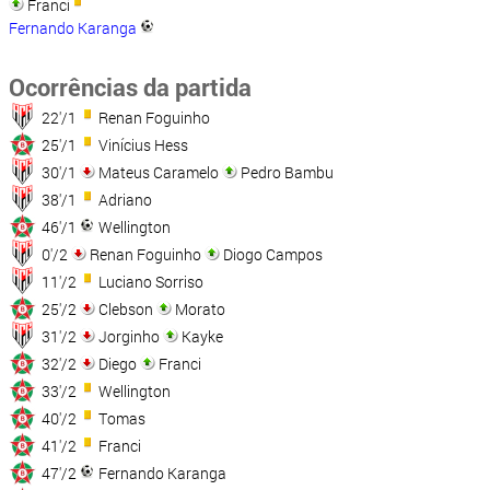
Franci
Fernando Karanga
Ocorrências da partida
22'/1
Renan Foguinho
25'/1
Vinícius Hess
30'/1
Mateus Caramelo
Pedro Bambu
38'/1
Adriano
46'/1
Wellington
0'/2
Renan Foguinho
Diogo Campos
11'/2
Luciano Sorriso
25'/2
Clebson
Morato
31'/2
Jorginho
Kayke
32'/2
Diego
Franci
33'/2
Wellington
40'/2
Tomas
41'/2
Franci
47'/2
Fernando Karanga