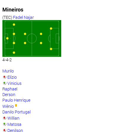
Mineiros
(TEC)
Fadel Najar
4-4-2
Murilo
Elízio
Vinicius
Raphael
Derson
Paulo Henrique
Wênio
Danilo Portugal
Willian
Matosa
Denilson