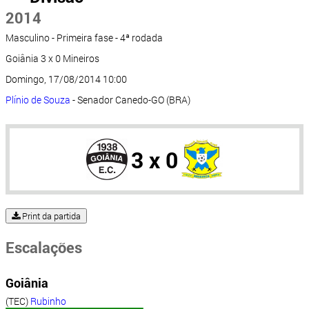
2014
Masculino - Primeira fase - 4ª rodada
Goiânia 3 x 0 Mineiros
Domingo, 17/08/2014 10:00
Plínio de Souza
- Senador Canedo-GO (BRA)
3 x 0
Print da partida
Escalações
Goiânia
(TEC)
Rubinho