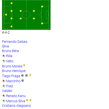
4-4-2
Fernando Gabas
Silva
Bruno Bêra
Rilla
Neto
Bruno Morais
Bruno Henrique
Tiago Fraga
Marcinho
Fred
Valdeir
Renato Kanu
Marcus Silva
Cristiano Alagoano