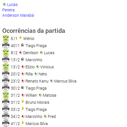
Lucas
Pereira
Anderson Marabá
Ocorrências da partida
5'/1
Wênio
40'/1
Tiago Fraga
8'/2
Denilson
Lucas
13'/2
Marcinho
13'/2
Elízio
Vinicius
20'/2
Rilla
Neto
23'/2
Renato Kanu
Marcus Silva
30'/2
Tiago Fraga
31'/2
Willian
Matosa
31'/2
Bruno Morais
33'/2
Tiago Fraga
34'/2
Marcinho
Fred
41'/2
Marcus Silva