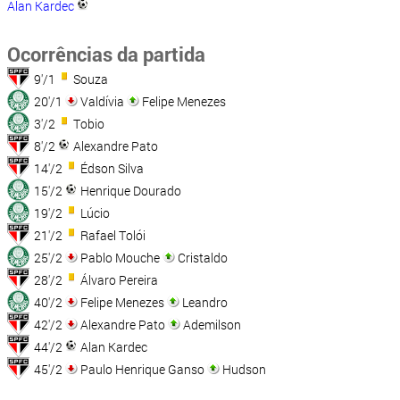
Alan Kardec
Ocorrências da partida
9'/1
Souza
20'/1
Valdívia
Felipe Menezes
3'/2
Tobio
8'/2
Alexandre Pato
14'/2
Édson Silva
15'/2
Henrique Dourado
19'/2
Lúcio
21'/2
Rafael Tolói
25'/2
Pablo Mouche
Cristaldo
28'/2
Álvaro Pereira
40'/2
Felipe Menezes
Leandro
42'/2
Alexandre Pato
Ademilson
44'/2
Alan Kardec
45'/2
Paulo Henrique Ganso
Hudson