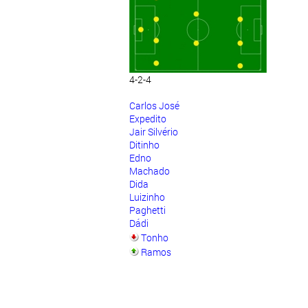
4-2-4
Carlos José
Expedito
Jair Silvério
Ditinho
Edno
Machado
Dida
Luizinho
Paghetti
Dádi
Tonho
Ramos