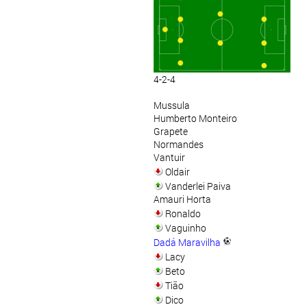
4-2-4
Mussula
Humberto Monteiro
Grapete
Normandes
Vantuir
Oldair
Vanderlei Paiva
Amauri Horta
Ronaldo
Vaguinho
Dadá Maravilha
Lacy
Beto
Tião
Dico