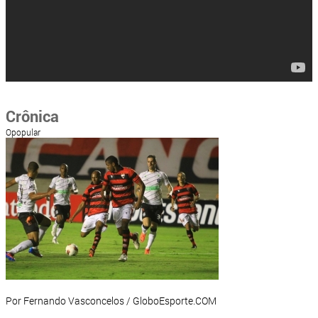
Crônica
Opopular
Por Fernando Vasconcelos / GloboEsporte.COM