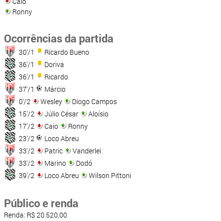
Caio
Ronny
Ocorrências da partida
30'/1
Ricardo Bueno
36'/1
Doriva
36'/1
Ricardo
37'/1
Márcio
0'/2
Wesley
Diogo Campos
15'/2
Júlio César
Aloísio
17'/2
Caio
Ronny
23'/2
Loco Abreu
33'/2
Patric
Vanderlei
33'/2
Marino
Dodó
39'/2
Loco Abreu
Wilson Pittoni
Público e renda
Renda: R$ 20.520,00