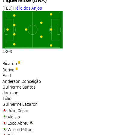
Figueirense (BRA)
(TEC)
Hélio dos Anjos
4-3-3
Ricardo
Doriva
Fred
Anderson Conceição
Guilherme Santos
Jackson
Túlio
Guilherme Lazaroni
Júlio César
Aloísio
Loco Abreu
Wilson Pittoni