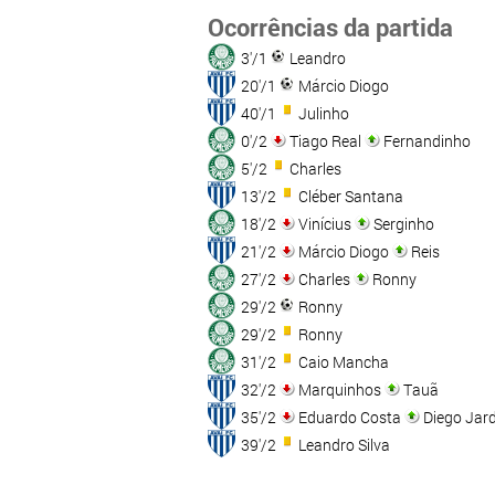
Ocorrências da partida
3'/1
Leandro
20'/1
Márcio Diogo
40'/1
Julinho
0'/2
Tiago Real
Fernandinho
5'/2
Charles
13'/2
Cléber Santana
18'/2
Vinícius
Serginho
21'/2
Márcio Diogo
Reis
27'/2
Charles
Ronny
29'/2
Ronny
29'/2
Ronny
31'/2
Caio Mancha
32'/2
Marquinhos
Tauã
35'/2
Eduardo Costa
Diego Jard
39'/2
Leandro Silva