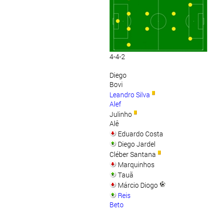
4-4-2
Diego
Bovi
Leandro Silva
Alef
Julinho
Alê
Eduardo Costa
Diego Jardel
Cléber Santana
Marquinhos
Tauã
Márcio Diogo
Reis
Beto