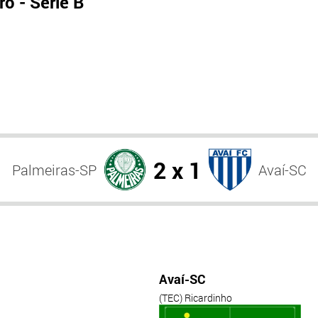
o - Série B
2 x 1
Palmeiras-SP
Avaí-SC
Avaí-SC
(TEC) Ricardinho