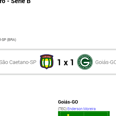
o - Série B
l-SP (BRA)
1 x 1
São Caetano-SP
Goiás-G
Goiás-GO
(TEC)
Enderson Moreira