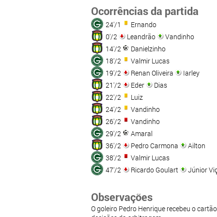
Ocorrências da partida
24'/1
Ernando
0'/2
Leandrão
Vandinho
14'/2
Danielzinho
18'/2
Valmir Lucas
19'/2
Renan Oliveira
Iarley
21'/2
Eder
Dias
22'/2
Luiz
24'/2
Vandinho
26'/2
Vandinho
29'/2
Amaral
36'/2
Pedro Carmona
Ailton
38'/2
Valmir Lucas
47'/2
Ricardo Goulart
Júnior Vi
Observações
O goleiro Pedro Henrique recebeu o cart