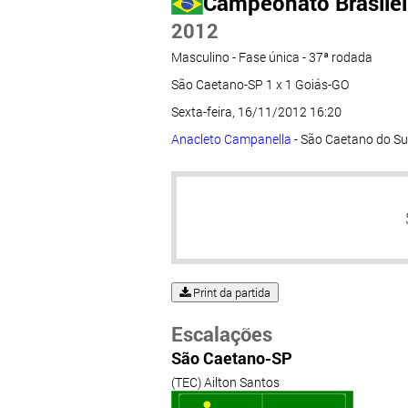
Campeonato Brasileir
2012
Masculino - Fase única - 37ª rodada
São Caetano-SP 1 x 1 Goiás-GO
Sexta-feira, 16/11/2012 16:20
Anacleto Campanella
- São Caetano do Su
Print da partida
Escalações
São Caetano-SP
(TEC) Ailton Santos