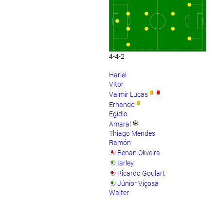
4-4-2
Harlei
Vitor
Valmir Lucas
Ernando
Egídio
Amaral
Thiago Mendes
Ramón
Renan Oliveira
Iarley
Ricardo Goulart
Júnior Viçosa
Walter