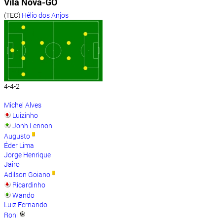
Vila Nova-GO
(TEC)
Hélio dos Anjos
4-4-2
Michel Alves
Luizinho
Jonh Lennon
Augusto
Éder Lima
Jorge Henrique
Jairo
Adilson Goiano
Ricardinho
Wando
Luiz Fernando
Roni