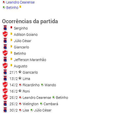
Leandro Cearense
Betinho
Ocorrências da partida
Serginho
Adilson Goiano
Júlio César
Giancarlo
Betinho
Jefferson Maranhão
Augusto
21'/1
Giancarlo
13'/2
Lima
14'/2
Ricardinho
Wando
16'/2
Roni
25'/2
Leandro Cearense
Betinho
25'/2
Welington
Cambará
30'/2
Lisa
Júlio César