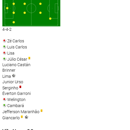
4-4-2
Zé Carlos
Luis Carlos
Lisa
Júlio César
Luciano Castán
Brinner
Lima
Junior Urso
Serginho
Éverton Garroni
Welington
Cambará
Jefferson Maranhão
Giancarlo