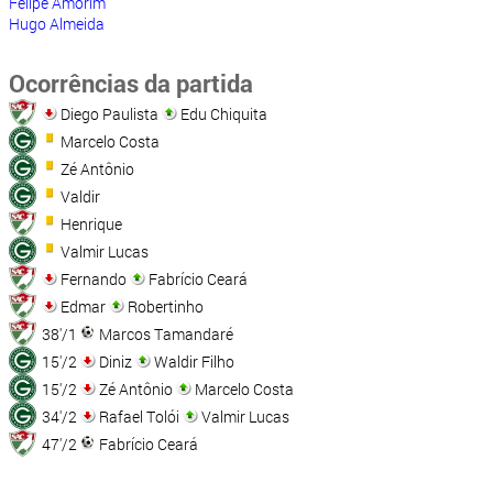
Felipe Amorim
Hugo Almeida
Ocorrências da partida
Diego Paulista
Edu Chiquita
Marcelo Costa
Zé Antônio
Valdir
Henrique
Valmir Lucas
Fernando
Fabrício Ceará
Edmar
Robertinho
38'/1
Marcos Tamandaré
15'/2
Diniz
Waldir Filho
15'/2
Zé Antônio
Marcelo Costa
34'/2
Rafael Tolói
Valmir Lucas
47'/2
Fabrício Ceará