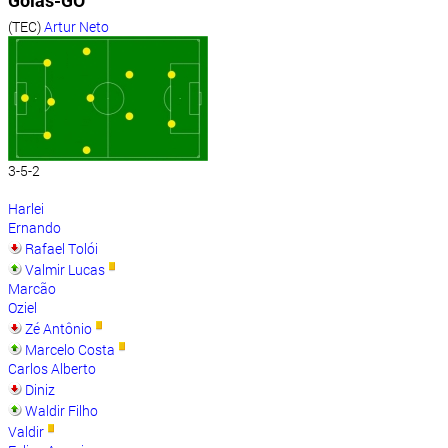
Goiás-GO
(TEC)
Artur Neto
3-5-2
Harlei
Ernando
Rafael Tolói
Valmir Lucas
Marcão
Oziel
Zé Antônio
Marcelo Costa
Carlos Alberto
Diniz
Waldir Filho
Valdir