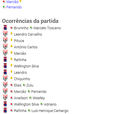
Marcão
Fernando
Ocorrências da partida
Bruninho
Marcelo Toscano
Leandro Carvalho
Pituca
Antônio Carlos
Marcão
Rafinha
Wellington Silva
Leandro
Chiquinho
Elias
Zulu
Marcão
Fernando
Anaílson
Weslley
Wellington Silva
Adriano
Rafinha
Luís Henrique Camargo