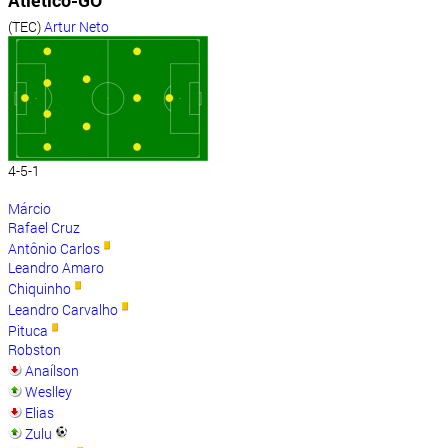
Atlético-GO
(TEC)
Artur Neto
4-5-1
Márcio
Rafael Cruz
Antônio Carlos
Leandro Amaro
Chiquinho
Leandro Carvalho
Pituca
Robston
Anaílson
Weslley
Elias
Zulu