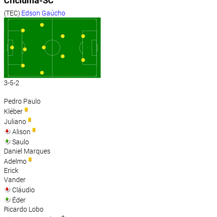
Criciúma-SC
(TEC)
Edson Gaúcho
3-5-2
Pedro Paulo
Kléber
Juliano
Alison
Saulo
Daniel Marques
Adelmo
Erick
Vander
Cláudio
Éder
Ricardo Lobo