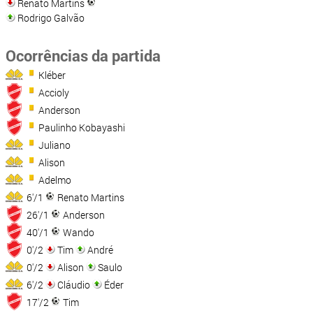
Renato Martins
Rodrigo Galvão
Ocorrências da partida
Kléber
Accioly
Anderson
Paulinho Kobayashi
Juliano
Alison
Adelmo
6'/1
Renato Martins
26'/1
Anderson
40'/1
Wando
0'/2
Tim
André
0'/2
Alison
Saulo
6'/2
Cláudio
Éder
17'/2
Tim