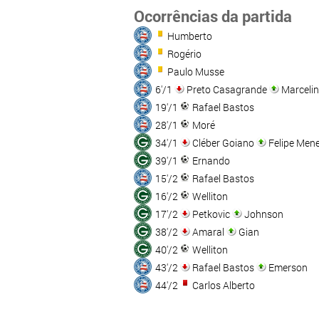
Ocorrências da partida
Humberto
Rogério
Paulo Musse
6'/1
Preto Casagrande
Marceli
19'/1
Rafael Bastos
28'/1
Moré
34'/1
Cléber Goiano
Felipe Men
39'/1
Ernando
15'/2
Rafael Bastos
16'/2
Welliton
17'/2
Petkovic
Johnson
38'/2
Amaral
Gian
40'/2
Welliton
43'/2
Rafael Bastos
Emerson
44'/2
Carlos Alberto