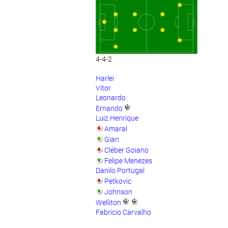
4-4-2
Harlei
Vitor
Leonardo
Ernando
Luiz Henrique
Amaral
Gian
Cléber Goiano
Felipe Menezes
Danilo Portugal
Petkovic
Johnson
Welliton
Fabrício Carvalho