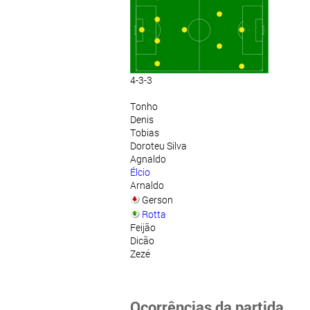
4-3-3
Tonho
Denis
Tobias
Doroteu Silva
Agnaldo
Élcio
Arnaldo
Gerson
Rotta
Feijão
Dicão
Zezé
Ocorrências da partida