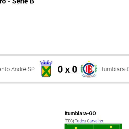
o - Série B
0 x 0
anto André-SP
Itumbiara-
Itumbiara-GO
(TEC)
Tadeu Carvalho