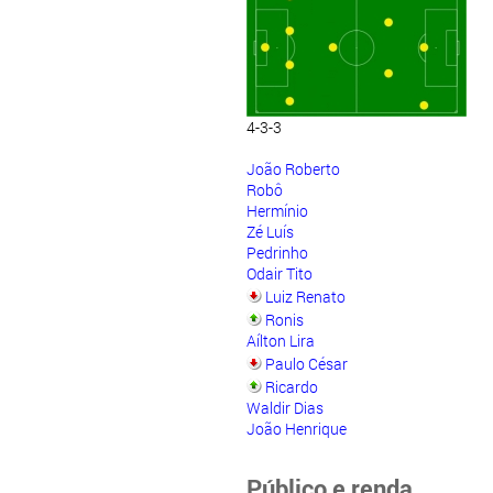
4-3-3
João Roberto
Robô
Hermínio
Zé Luís
Pedrinho
Odair Tito
Luiz Renato
Ronis
Aílton Lira
Paulo César
Ricardo
Waldir Dias
João Henrique
Público e renda