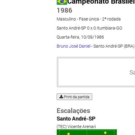
Campeonato Brasileir
1986
Masculino - Fase única - 2ª rodada
Santo André-SP 0 x 0 Itumbiara-GO
Quarta-feira, 10/09/1986
Bruno José Daniel
- Santo André-SP (BRA)
S
Print da partida
Escalações
Santo André-SP
(TEC) Vicente Arenari