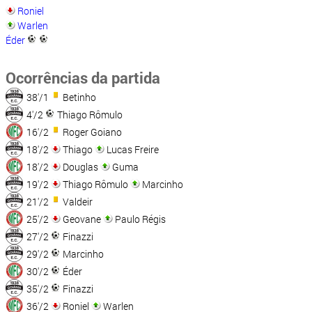
Roniel
Warlen
Éder
Ocorrências da partida
38'/1
Betinho
4'/2
Thiago Rômulo
16'/2
Roger Goiano
18'/2
Thiago
Lucas Freire
18'/2
Douglas
Guma
19'/2
Thiago Rômulo
Marcinho
21'/2
Valdeir
25'/2
Geovane
Paulo Régis
27'/2
Finazzi
29'/2
Marcinho
30'/2
Éder
35'/2
Finazzi
36'/2
Roniel
Warlen