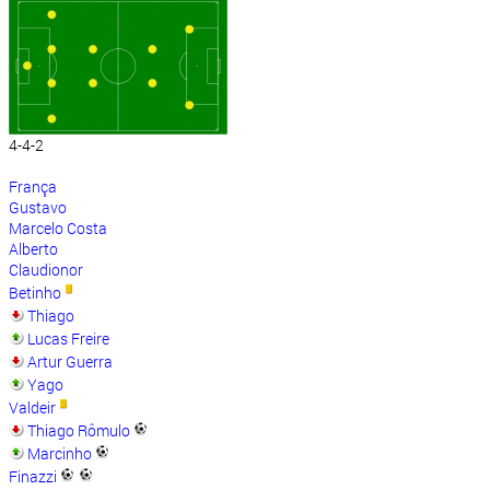
4-4-2
França
Gustavo
Marcelo Costa
Alberto
Claudionor
Betinho
Thiago
Lucas Freire
Artur Guerra
Yago
Valdeir
Thiago Rômulo
Marcinho
Finazzi