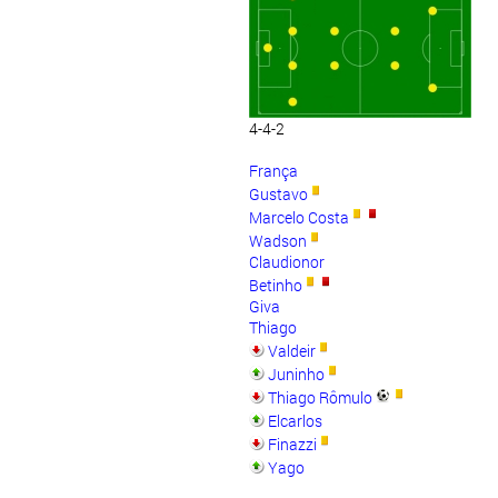
4-4-2
França
Gustavo
Marcelo Costa
Wadson
Claudionor
Betinho
Giva
Thiago
Valdeir
Juninho
Thiago Rômulo
Elcarlos
Finazzi
Yago