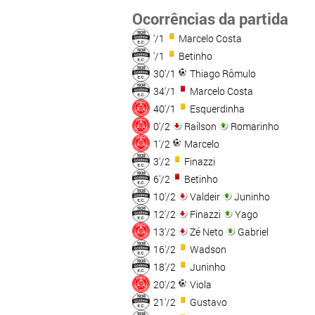
Ocorrências da partida
'/1
Marcelo Costa
'/1
Betinho
30'/1
Thiago Rômulo
34'/1
Marcelo Costa
40'/1
Esquerdinha
0'/2
Raílson
Romarinho
1'/2
Marcelo
3'/2
Finazzi
6'/2
Betinho
10'/2
Valdeir
Juninho
12'/2
Finazzi
Yago
13'/2
Zé Neto
Gabriel
16'/2
Wadson
18'/2
Juninho
20'/2
Viola
21'/2
Gustavo