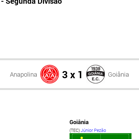
- Segunda Divisão
3 x 1
Anapolina
Goiânia
Goiânia
(TEC)
Júnior Pezão