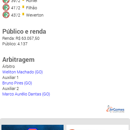
39'/2
Roniel
41'/2
Filhão
43'/2
Weverton
Público e renda
Renda: R$ 63.057,50
Público: 4.137
Arbitragem
Árbitro
Weliton Machado (GO)
Auxiliar 1
Bruno Pires (GO)
Auxiliar 2
Marco Aurélio Dantas (GO)