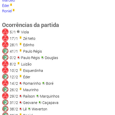
Marcelo
Éder
Roniel
Ocorrências da partida
5'/1
Viola
17'/1
Zé Neto
28'/1
Edinho
41'/1
Paulo Régis
0'/2
Paulo Régis
Douglas
8'/2
Luizão
10'/2
Esquerdinha
12'/2
Éder
14'/2
Romarinho
Boré
26'/2
Maurinho
29'/2
Raílson
Marquinhos
31'/2
Geovane
Caçapava
38'/2
Lê
Weverton