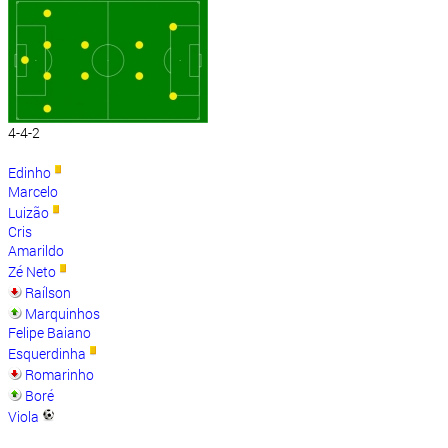
4-4-2
Edinho
Marcelo
Luizão
Cris
Amarildo
Zé Neto
Raílson
Marquinhos
Felipe Baiano
Esquerdinha
Romarinho
Boré
Viola