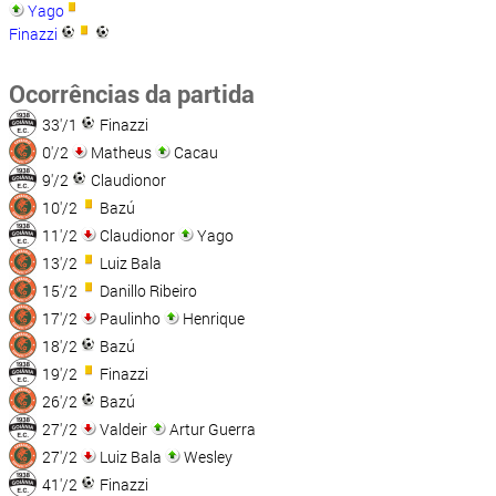
Yago
Finazzi
Ocorrências da partida
33'/1
Finazzi
0'/2
Matheus
Cacau
9'/2
Claudionor
10'/2
Bazú
11'/2
Claudionor
Yago
13'/2
Luiz Bala
15'/2
Danillo Ribeiro
17'/2
Paulinho
Henrique
18'/2
Bazú
19'/2
Finazzi
26'/2
Bazú
27'/2
Valdeir
Artur Guerra
27'/2
Luiz Bala
Wesley
41'/2
Finazzi