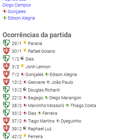
Diogo Campos
Gonçales
Edison Alegria
Ocorrências da partida
29'/1
Paraná
30'/1
Rafael Goiano
1'/2
Dias
3'/2
Jonh Lennon
7'/2
Gonçales
Edison Alegria
13'/2
Geovane
João Paulo
13'/2
Douglas Richard
22'/2
Bagago
Diego Marangon
28'/2
Marcinho Mossoró
Thiago Costa
33'/2
Dias
Ferreira
37'/2
Tiago Martins
Dyeguinho
39'/2
Raphael Luz
42'/2
Ferreira