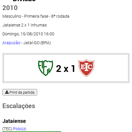
2010
Masculino - Primeira fase - 8ª rodada
Jataiense 2 x 1 Inhumas
Domingo, 15/08/2010 16:00
Arapucão
- Jataí-GO (BRA)
2 x 1
Print da partida
Escalações
Jataiense
(TEC)
Polozzi