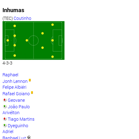
Inhumas
(TEC)
Coutinho
4-3-3
Raphael
Jonh Lennon
Felipe Albiéri
Rafael Goiano
Geovane
João Paulo
Arivélton
Tiago Martins
Dyeguinho
Adriel
Raphael Luz