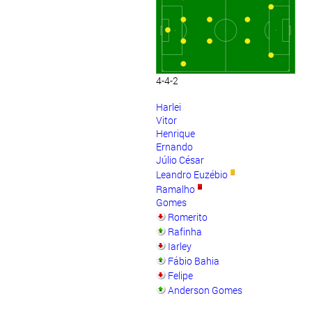
4-4-2
Harlei
Vitor
Henrique
Ernando
Júlio César
Leandro Euzébio
Ramalho
Gomes
Romerito
Rafinha
Iarley
Fábio Bahia
Felipe
Anderson Gomes