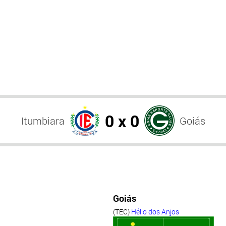
0 x 0
Itumbiara
Goiás
Goiás
(TEC)
Hélio dos Anjos