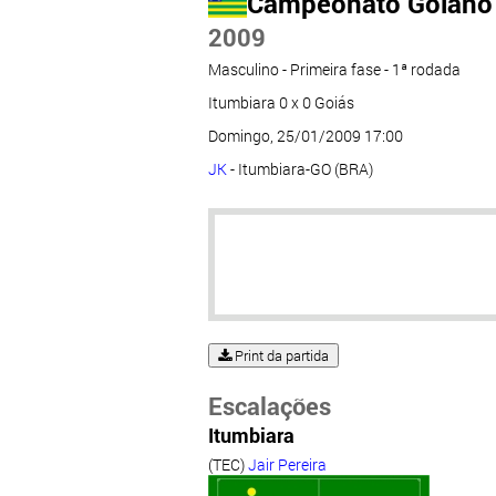
Campeonato Goiano
2009
Masculino - Primeira fase - 1ª rodada
Itumbiara 0 x 0 Goiás
Domingo, 25/01/2009 17:00
JK
- Itumbiara-GO (BRA)
Print da partida
Escalações
Itumbiara
(TEC)
Jair Pereira