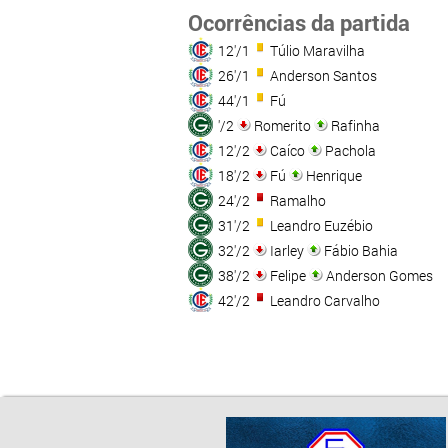
Ocorrências da partida
12'/1
Túlio Maravilha
26'/1
Anderson Santos
44'/1
Fú
'/2
Romerito
Rafinha
12'/2
Caíco
Pachola
18'/2
Fú
Henrique
24'/2
Ramalho
31'/2
Leandro Euzébio
32'/2
Iarley
Fábio Bahia
38'/2
Felipe
Anderson Gomes
42'/2
Leandro Carvalho