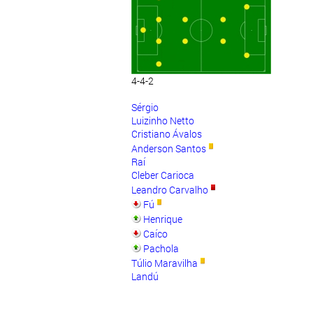
4-4-2
Sérgio
Luizinho Netto
Cristiano Ávalos
Anderson Santos
Raí
Cleber Carioca
Leandro Carvalho
Fú
Henrique
Caíco
Pachola
Túlio Maravilha
Landú