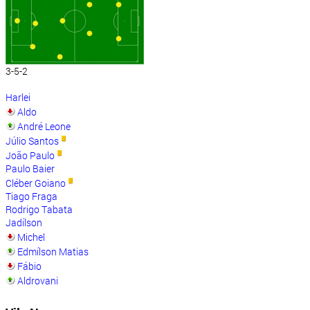
3-5-2
Harlei
Aldo
André Leone
Júlio Santos
João Paulo
Paulo Baier
Cléber Goiano
Tiago Fraga
Rodrigo Tabata
Jadílson
Michel
Edmílson Matias
Fábio
Aldrovani