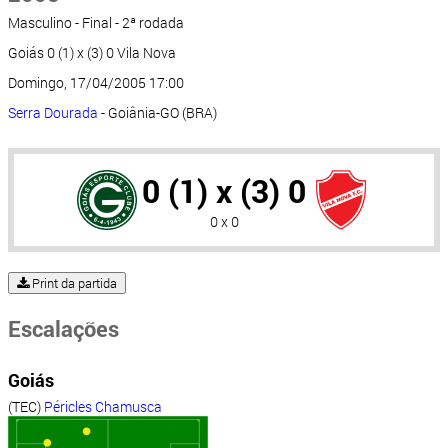
Masculino - Final - 2ª rodada
Goiás 0 (1) x (3) 0 Vila Nova
Domingo, 17/04/2005 17:00
Serra Dourada
- Goiânia-GO (BRA)
0 (1) x (3) 0
0 x 0
Print da partida
Escalações
Goiás
(TEC)
Péricles Chamusca