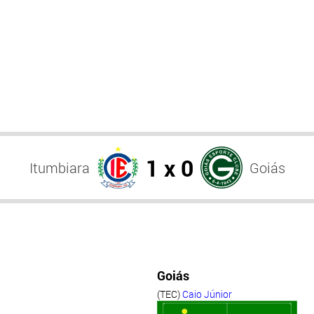
1 x 0
Itumbiara
Goiás
Goiás
(TEC)
Caio Júnior