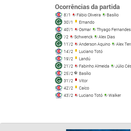
Ocorrências da partida
8'/1
Fábio Oliveira
Basílio
30'/1
Ernando
40'/1
Osmar
Thyago Fernandes
'/2
Schwenck
Alex Dias
11'/2
Anderson Aquino
Alex Ter
14'/2
Luciano Totó
19'/2
Landú
21'/2
Fabinho Almeida
Júlio Cé
25'/2
Basílio
31'/2
Vitor
42'/2
Caíco
43'/2
Luciano Totó
Walker