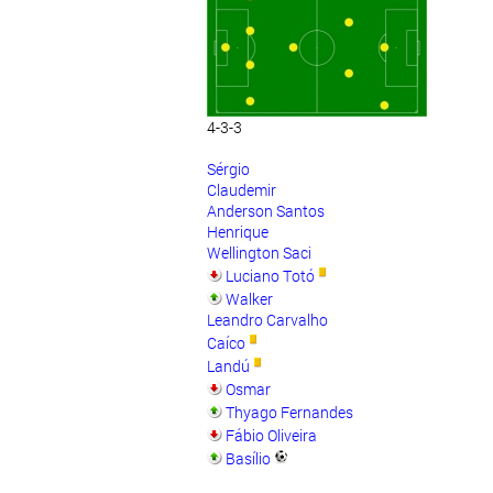
4-3-3
Sérgio
Claudemir
Anderson Santos
Henrique
Wellington Saci
Luciano Totó
Walker
Leandro Carvalho
Caíco
Landú
Osmar
Thyago Fernandes
Fábio Oliveira
Basílio