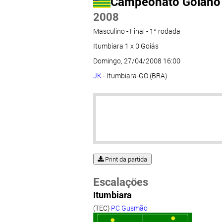
Campeonato Goiano
2008
Masculino - Final - 1ª rodada
Itumbiara 1 x 0 Goiás
Domingo, 27/04/2008 16:00
JK
- Itumbiara-GO (BRA)
Print da partida
Escalações
Itumbiara
(TEC)
PC Gusmão