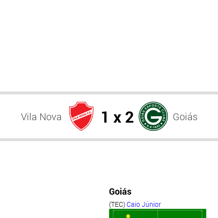
1 x 2
Vila Nova
Goiás
Goiás
(TEC)
Caio Júnior