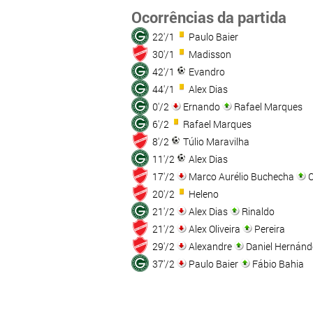
Ocorrências da partida
22'/1
Paulo Baier
30'/1
Madisson
42'/1
Evandro
44'/1
Alex Dias
0'/2
Ernando
Rafael Marques
6'/2
Rafael Marques
8'/2
Túlio Maravilha
11'/2
Alex Dias
17'/2
Marco Aurélio Buchecha
C
20'/2
Heleno
21'/2
Alex Dias
Rinaldo
21'/2
Alex Oliveira
Pereira
29'/2
Alexandre
Daniel Hernánd
37'/2
Paulo Baier
Fábio Bahia