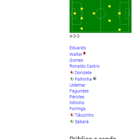
4-3-3
Eduardo
Walter
Gomes
Ronaldo Castro
Donizete
Palhinha
Uidemar
Fagundes
Péricles
Niltinho
Formiga
Tiãozinho
Sabará
Público e renda