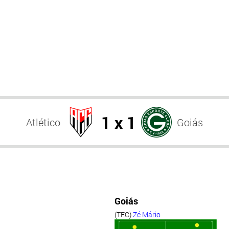
1 x 1
Atlético
Goiás
Goiás
(TEC)
Zé Mário