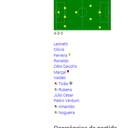
4-3-3
Leonetti
Clóvis
Ferreira
Ronaldo
Célio Gaúcho
Marçal
Valdeir
Ticão
Rubens
Júlio César
Pedro Verdum
Amarildo
Nogueira
Ocorrências da partida