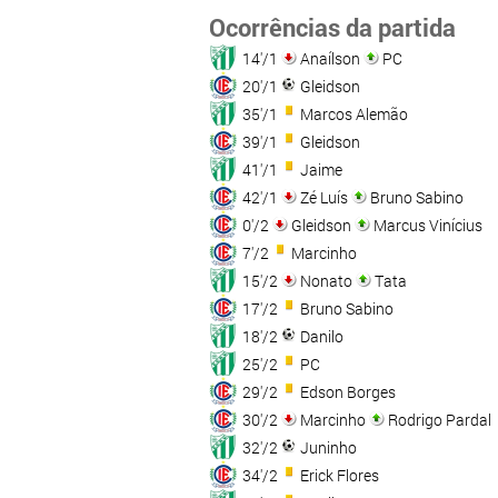
Ocorrências da partida
14'/1
Anaílson
PC
20'/1
Gleidson
35'/1
Marcos Alemão
39'/1
Gleidson
41'/1
Jaime
42'/1
Zé Luís
Bruno Sabino
0'/2
Gleidson
Marcus Vinícius
7'/2
Marcinho
15'/2
Nonato
Tata
17'/2
Bruno Sabino
18'/2
Danilo
25'/2
PC
29'/2
Edson Borges
30'/2
Marcinho
Rodrigo Pardal
32'/2
Juninho
34'/2
Erick Flores