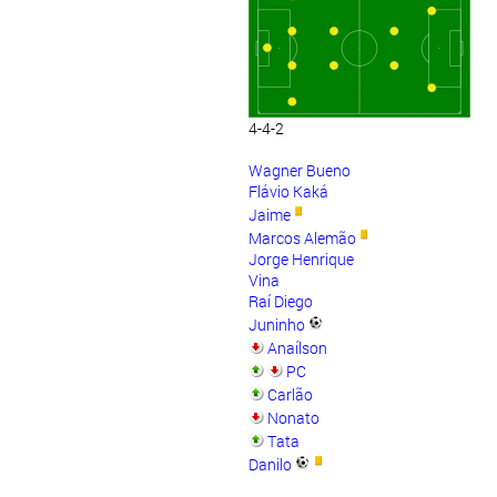
4-4-2
Wagner Bueno
Flávio Kaká
Jaime
Marcos Alemão
Jorge Henrique
Vina
Raí Diego
Juninho
Anaílson
PC
Carlão
Nonato
Tata
Danilo