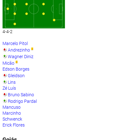
4-4-2
Marcelo Pitol
Andrezinho
Wagner Diniz
Micão
Edson Borges
Gleidson
Lins
Zé Luís
Bruno Sabino
Rodrigo Pardal
Mancuso
Marcinho
Schwenck
Erick Flores
Goiás