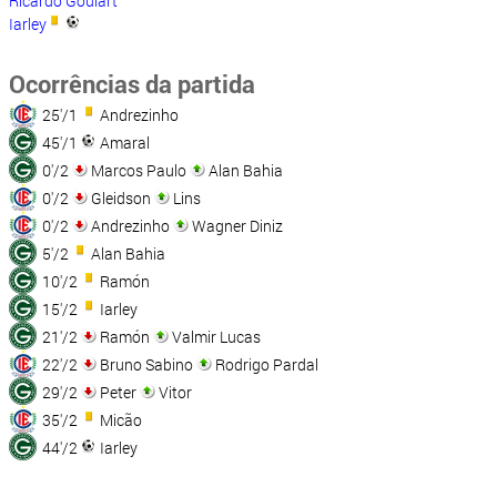
Ricardo Goulart
Iarley
Ocorrências da partida
25'/1
Andrezinho
45'/1
Amaral
0'/2
Marcos Paulo
Alan Bahia
0'/2
Gleidson
Lins
0'/2
Andrezinho
Wagner Diniz
5'/2
Alan Bahia
10'/2
Ramón
15'/2
Iarley
21'/2
Ramón
Valmir Lucas
22'/2
Bruno Sabino
Rodrigo Pardal
29'/2
Peter
Vitor
35'/2
Micão
44'/2
Iarley