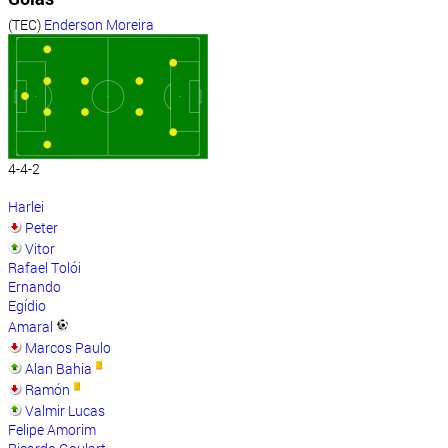
(TEC)
Enderson Moreira
4-4-2
Harlei
Peter
Vitor
Rafael Tolói
Ernando
Egídio
Amaral
Marcos Paulo
Alan Bahia
Ramón
Valmir Lucas
Felipe Amorim