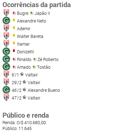
Ocorrências da partida
Bugre
Japão II
Alexandre Neto
Ademir
Walter Bareta
Itamar
Donizetti
Rinaldo
Zé Roberto
Amado
Tostão
6'/1
Valtair
29'/2
Valtair
46'/2
Alexandre Bueno
47'/2
Valtair
Público e renda
Renda: Cr$ 410.680,00
Público: 11.645