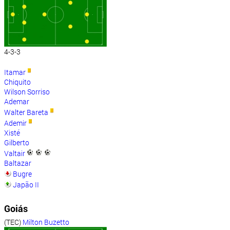
4-3-3
Itamar
Chiquito
Wilson Sorriso
Ademar
Walter Bareta
Ademir
Xisté
Gilberto
Valtair
Baltazar
Bugre
Japão II
Goiás
(TEC)
Milton Buzetto