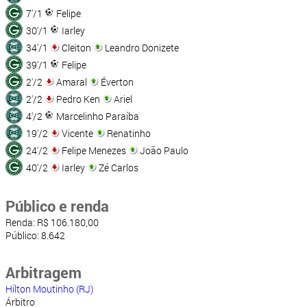
7'/1
Felipe
30'/1
Iarley
34'/1
Cleiton
Leandro Donizete
39'/1
Felipe
2'/2
Amaral
Éverton
2'/2
Pedro Ken
Ariel
4'/2
Marcelinho Paraíba
19'/2
Vicente
Renatinho
24'/2
Felipe Menezes
João Paulo
40'/2
Iarley
Zé Carlos
Público e renda
Renda: R$ 106.180,00
Público: 8.642
Arbitragem
Hílton Moutinho (RJ)
Árbitro