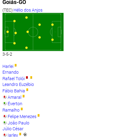
Goiás-GO
(TEC)
Hélio dos Anjos
3-5-2
Harlei
Ernando
Rafael Tolói
Leandro Euzébio
Fábio Bahia
Amaral
Éverton
Ramalho
Felipe Menezes
João Paulo
Júlio César
Iarley