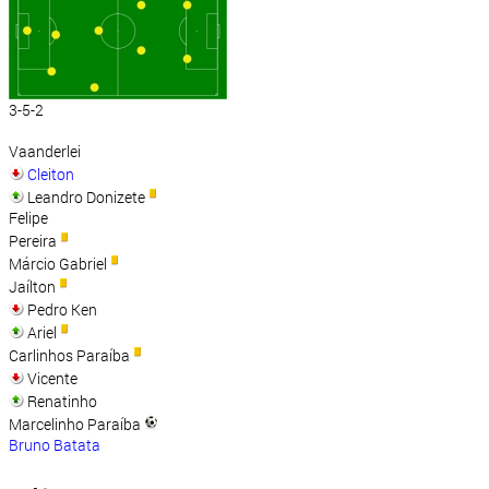
3-5-2
Vaanderlei
Cleiton
Leandro Donizete
Felipe
Pereira
Márcio Gabriel
Jaílton
Pedro Ken
Ariel
Carlinhos Paraíba
Vicente
Renatinho
Marcelinho Paraíba
Bruno Batata