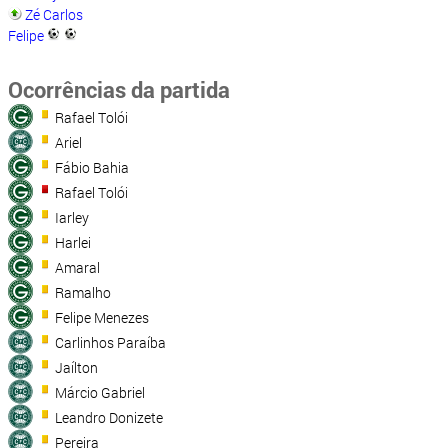
Zé Carlos
Felipe
Ocorrências da partida
Rafael Tolói
Ariel
Fábio Bahia
Rafael Tolói
Iarley
Harlei
Amaral
Ramalho
Felipe Menezes
Carlinhos Paraíba
Jaílton
Márcio Gabriel
Leandro Donizete
Pereira