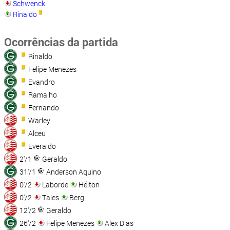
Schwenck
Rinaldo
Ocorrências da partida
Rinaldo
Felipe Menezes
Evandro
Ramalho
Fernando
Warley
Alceu
Everaldo
2'/1
Geraldo
31'/1
Anderson Aquino
0'/2
Laborde
Hélton
0'/2
Tales
Berg
12'/2
Geraldo
26'/2
Felipe Menezes
Alex Dias