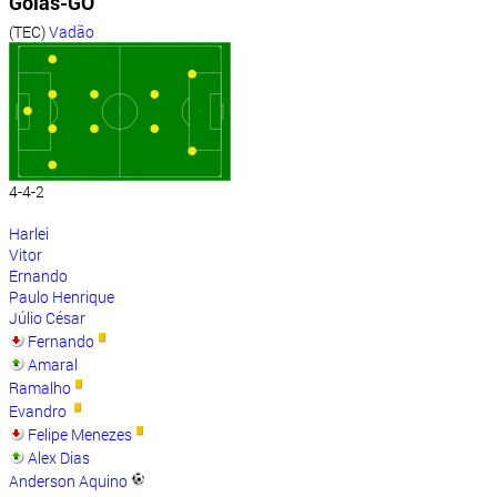
Goiás-GO
(TEC)
Vadão
4-4-2
Harlei
Vitor
Ernando
Paulo Henrique
Júlio César
Fernando
Amaral
Ramalho
Evandro
Felipe Menezes
Alex Dias
Anderson Aquino