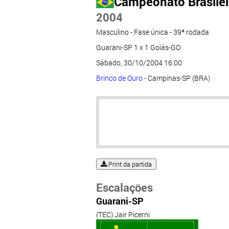
Campeonato Brasileir
2004
Masculino - Fase única - 39ª rodada
Guarani-SP 1 x 1 Goiás-GO
Sábado, 30/10/2004 16:00
Brinco de Ouro
- Campinas-SP (BRA)
Print da partida
Escalações
Guarani-SP
(TEC) Jair Picerni