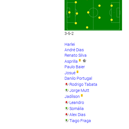
3-5-2
Harlei
André Dias
Renato Silva
Asprilla
Paulo Baier
Josué
Danilo Portugal
Rodrigo Tabata
Jorge Mutt
Jadílson
Leandro
Somália
Alex Dias
Tiago Fraga