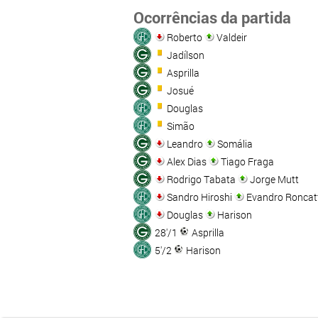
Ocorrências da partida
Roberto
Valdeir
Jadílson
Asprilla
Josué
Douglas
Simão
Leandro
Somália
Alex Dias
Tiago Fraga
Rodrigo Tabata
Jorge Mutt
Sandro Hiroshi
Evandro Roncat
Douglas
Harison
28'/1
Asprilla
5'/2
Harison