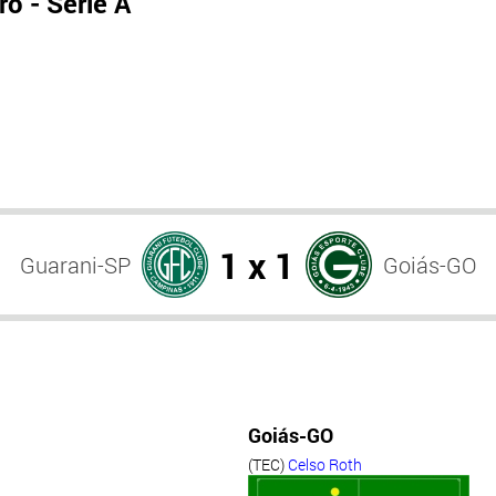
o - Série A
1 x 1
Guarani-SP
Goiás-GO
Goiás-GO
(TEC)
Celso Roth