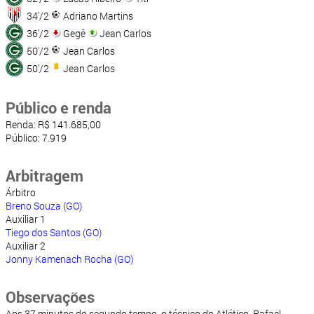
34'/2
Adriano Martins
36'/2
Gegê
Jean Carlos
50'/2
Jean Carlos
50'/2
Jean Carlos
Público e renda
Renda: R$ 141.685,00
Público: 7.919
Arbitragem
Árbitro
Breno Souza (GO)
Auxiliar 1
Tiego dos Santos (GO)
Auxiliar 2
Jonny Kamenach Rocha (GO)
Observações
Aos 37 minutos do segundo tempo, o técnico do Atlético, Rafael