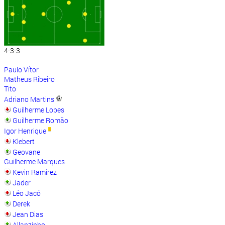
4-3-3
Paulo Vítor
Matheus Ribeiro
Tito
Adriano Martins
Guilherme Lopes
Guilherme Romão
Igor Henrique
Klebert
Geovane
Guilherme Marques
Kevin Ramírez
Jader
Léo Jacó
Derek
Jean Dias
Allanzinho