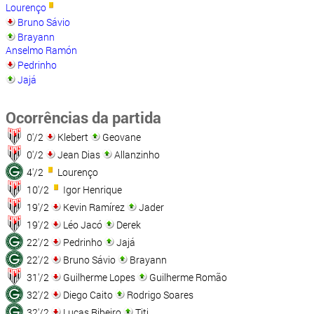
Lourenço
Bruno Sávio
Brayann
Anselmo Ramón
Pedrinho
Jajá
Ocorrências da partida
0'/2
Klebert
Geovane
0'/2
Jean Dias
Allanzinho
4'/2
Lourenço
10'/2
Igor Henrique
19'/2
Kevin Ramírez
Jader
19'/2
Léo Jacó
Derek
22'/2
Pedrinho
Jajá
22'/2
Bruno Sávio
Brayann
31'/2
Guilherme Lopes
Guilherme Romão
32'/2
Diego Caito
Rodrigo Soares
32'/2
Lucas Ribeiro
Titi