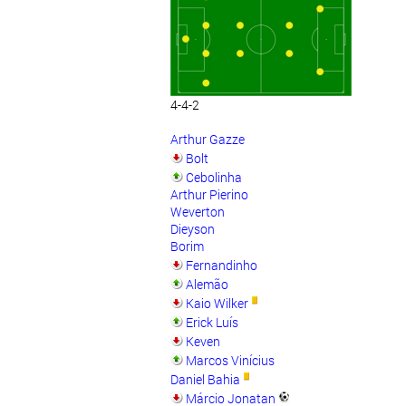
4-4-2
Arthur Gazze
Bolt
Cebolinha
Arthur Pierino
Weverton
Dieyson
Borim
Fernandinho
Alemão
Kaio Wilker
Erick Luís
Keven
Marcos Vinícius
Daniel Bahia
Márcio Jonatan