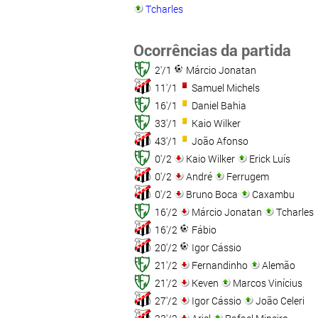
Tcharles
Ocorrências da partida
2'/1
Márcio Jonatan
11'/1
Samuel Michels
16'/1
Daniel Bahia
33'/1
Kaio Wilker
43'/1
João Afonso
0'/2
Kaio Wilker
Erick Luís
0'/2
André
Ferrugem
0'/2
Bruno Boca
Caxambu
16'/2
Márcio Jonatan
Tcharles
16'/2
Fábio
20'/2
Igor Cássio
21'/2
Fernandinho
Alemão
21'/2
Keven
Marcos Vinícius
27'/2
Igor Cássio
João Celeri