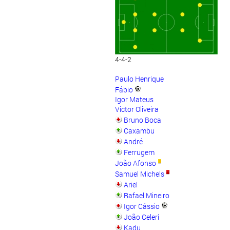
4-4-2
Paulo Henrique
Fábio
Igor Mateus
Victor Oliveira
Bruno Boca
Caxambu
André
Ferrugem
João Afonso
Samuel Michels
Ariel
Rafael Mineiro
Igor Cássio
João Celeri
Kadu