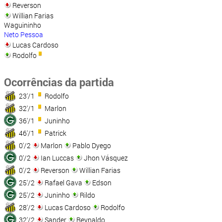
Reverson
Willian Farias
Waguininho
Neto Pessoa
Lucas Cardoso
Rodolfo
Ocorrências da partida
23'/1
Rodolfo
32'/1
Marlon
36'/1
Juninho
46'/1
Patrick
0'/2
Marlon
Pablo Dyego
0'/2
Ian Luccas
Jhon Vásquez
0'/2
Reverson
Willian Farias
25'/2
Rafael Gava
Edson
25'/2
Juninho
Rildo
28'/2
Lucas Cardoso
Rodolfo
32'/2
Sander
Reynaldo