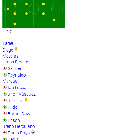
4-4-2
Tadeu
Diego
Messias
Lucas Ribeiro
Sander
Reynaldo
Marcão
Ian Luccas
Jhon Vásquez
Juninho
Rildo
Rafael Gava
Edson
Breno Herculano
Paulo Baya
Régis