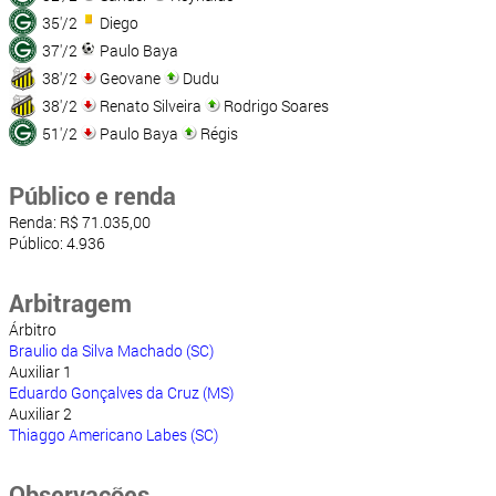
35'/2
Diego
37'/2
Paulo Baya
38'/2
Geovane
Dudu
38'/2
Renato Silveira
Rodrigo Soares
51'/2
Paulo Baya
Régis
Público e renda
Renda: R$ 71.035,00
Público: 4.936
Arbitragem
Árbitro
Braulio da Silva Machado (SC)
Auxiliar 1
Eduardo Gonçalves da Cruz (MS)
Auxiliar 2
Thiaggo Americano Labes (SC)
Observações